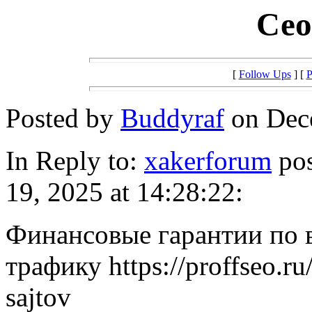
Сео
[
Follow Ups
] [
P
Posted by
Buddyraf
on Dece
In Reply to:
xakerforum
pos
19, 2025 at 14:28:22:
Финансовые гарантии по 
трафику https://proffseo.r
sajtov