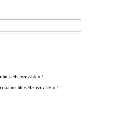
ps://berezov-lsk.ru/
ива https://berezov-lsk.ru/