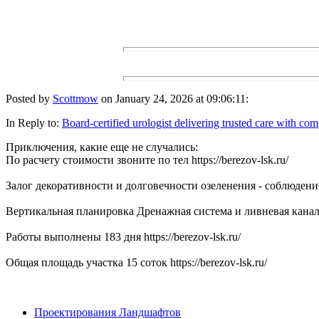
Posted by
Scottmow
on January 24, 2026 at 09:06:11:
In Reply to:
Board-certified urologist delivering trusted care with co
Приключения, какие еще не случались:
По расчету стоимости звоните по тел https://berezov-lsk.ru/
Залог декоративности и долговечности озеленения - соблюдение
Вертикальная планировка Дренажная система и ливневая канализ
Работы выполнены 183 дня https://berezov-lsk.ru/
Общая площадь участка 15 соток https://berezov-lsk.ru/
Проектирования Ландшафтов