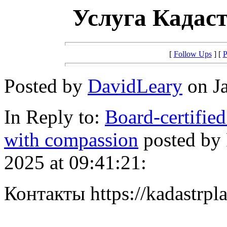
Услуга Кадас
[
Follow Ups
] [
P
Posted by
DavidLeary
on Ja
In Reply to:
Board-certified
with compassion
posted by
2025 at 09:41:21:
Контакты https://kadastrpl