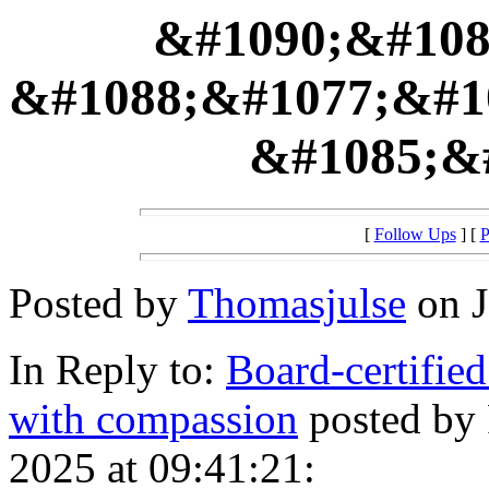
&#1090;&#108
&#1088;&#1077;&#1
&#1085;&#
[
Follow Ups
] [
P
Posted by
Thomasjulse
on J
In Reply to:
Board-certified
with compassion
posted by
2025 at 09:41:21: