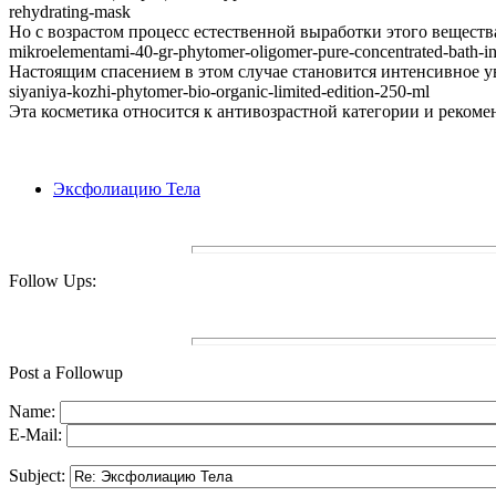
rehydrating-mask
Но с возрастом процесс естественной выработки этого вещества за
mikroelementami-40-gr-phytomer-oligomer-pure-concentrated-bath-in
Настоящим спасением в этом случае становится интенсивное увла
siyaniya-kozhi-phytomer-bio-organic-limited-edition-250-ml
Эта косметика относится к антивозрастной категории и рекоменд
Эксфолиацию Тела
Follow Ups:
Post a Followup
Name:
E-Mail:
Subject: