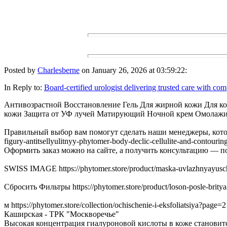
Posted by
Charlesberne
on January 26, 2026 at 03:59:22:
In Reply to:
Board-certified urologist delivering trusted care with co
Антивозрастной Восстановление Гель Для жирной кожи Для к
кожи Защита от УФ лучей Матирующий Ночной крем Омолажив
Правильный выбор вам помогут сделать наши менеджеры, которые 
figury-antitsellyulitnyy-phytomer-body-declic-cellulite-and-contourin
Оформить заказ можно на сайте, а получить консультацию — по тел
SWISS IMAGE https://phytomer.store/product/maska-uvlazhnyayuscha
Сбросить Фильтры https://phytomer.store/product/loson-posle-britya
м https://phytomer.store/collection/ochischenie-i-eksfoliatsiya?page=2
Каширская - ТРК "Москворечье"
Высокая концентрация гиалуроновой кислоты в коже становится за