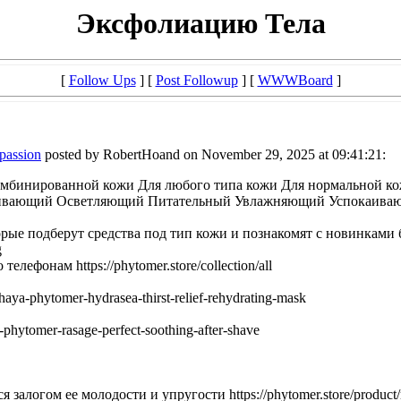
Эксфолиацию Тела
[
Follow Ups
] [
Post Followup
] [
WWWBoard
]
mpassion
posted by RobertHoand on November 29, 2025 at 09:41:21:
омбинированной кожи Для любого типа кожи Для нормальной ко
ающий Осветляющий Питательный Увлажняющий Успокаивающий Ф
подберут средства под тип кожи и познакомят с новинками бьюти-
g
ефонам https://phytomer.store/collection/all
ya-phytomer-hydrasea-thirst-relief-rehydrating-mask
-phytomer-rasage-perfect-soothing-after-shave
логом ее молодости и упругости https://phytomer.store/product/ma