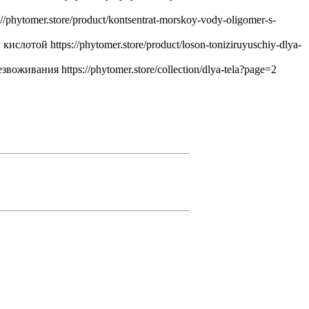
hytomer.store/product/kontsentrat-morskoy-vody-oligomer-s-
той https://phytomer.store/product/loson-toniziruyuschiy-dlya-
вания https://phytomer.store/collection/dlya-tela?page=2