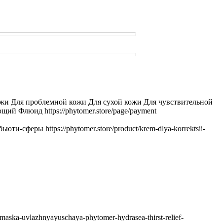
жи Для проблемной кожи Для сухой кожи Для чувствительной
люид https://phytomer.store/page/payment
сферы https://phytomer.store/product/krem-dlya-korrektsii-
ska-uvlazhnyayuschaya-phytomer-hydrasea-thirst-relief-