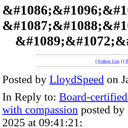
&#1086;&#1096;&#1
&#1087;&#1088;&#1
&#1089;&#1072;&
[
Follow Ups
] [
P
Posted by
LloydSpeed
on Ja
In Reply to:
Board-certified
with compassion
posted by
2025 at 09:41:21: