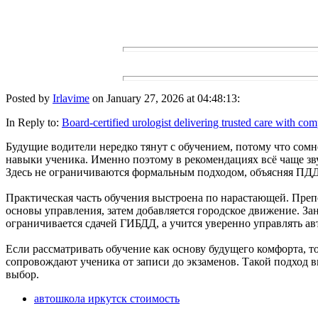
Posted by
Irlavime
on January 27, 2026 at 04:48:13:
In Reply to:
Board-certified urologist delivering trusted care with co
Будущие водители нередко тянут с обучением, потому что сомн
навыки ученика. Именно поэтому в рекомендациях всё чаще звучи
Здесь не ограничиваются формальным подходом, объясняя ПДД п
Практическая часть обучения выстроена по нарастающей. Препо
основы управления, затем добавляется городское движение. Зан
ограничивается сдачей ГИБДД, а учится уверенно управлять а
Если рассматривать обучение как основу будущего комфорта, то [
сопровождают ученика от записи до экзаменов. Такой подход в
выбор.
автошкола иркутск стоимость