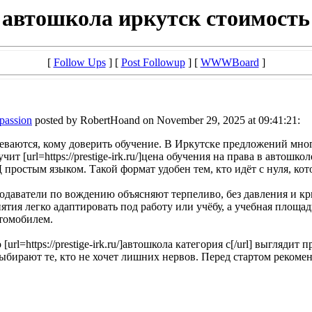
автошкола иркутск стоимость
[
Follow Ups
] [
Post Followup
] [
WWWBoard
]
mpassion
posted by RobertHoand on November 29, 2025 at 09:41:21:
еваются, кому доверить обучение. В Иркутске предложений мног
т [url=https://prestige-irk.ru/]цена обучения на права в автошк
ростым языком. Такой формат удобен тем, кто идёт с нуля, кот
даватели по вождению объясняют терпеливо, без давления и кри
ятия легко адаптировать под работу или учёбу, а учебная площад
втомобилем.
url=https://prestige-irk.ru/]автошкола категория с[/url] выгляд
ыбирают те, кто не хочет лишних нервов. Перед стартом рекоме